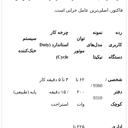
فاکتور، اصلی‌ترین عامل خرابی است.
رده
نمونه
چرخه کار
توان
سیستم
کاربری
مدل‌های
استاندارد (
Duty
موتور
خنک‌کننده
دستگاه
نیکیتا
Cycle)
شخصی /
۶۲ تا
۳ تا ۵ دقیقه کار
9360 /
دفتر
۲۰۰
/ ۱۵ دقیقه
پایه (طبیعی)
9310
کوچک
وات
استراحت
اداری
۲۲۵ تا