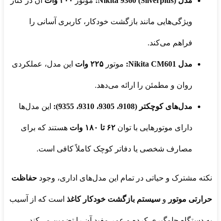
مدل Nikita 9360 (Silverplus):
موتور
۲۰۰ وات
آن در کنار
ویژگی‌هایی مانند بازگشت خودکار، کاربری آسانی را
فراهم می‌کند.
مدل Nikita CM601:
موتور
۲۲۵ وات
این مدل، عملکردی
روان و مطمئن را ارائه می‌دهد.
مدل‌های کوچکتر (9108، 9305، 9310، 9355):
این مدل‌ها
دارای موتورهایی با توان
۶۲ تا ۱۸۰ وات
هستند که برای
مصارف شخصی یا دفاتر کوچک کاملاً کافی است.
نکته مشترک و حیاتی در تمام این مدل‌های اداری، وجود
حفاظت
حرارتی موتور
و
سیستم بازگشت خودکار کاغذ
است که از آسیب
به دستگاه جلوگیری کرده و عمر مفید آن را تضمین می‌کند.